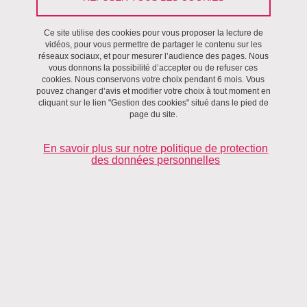
d'information, Direction de la communication.
Ce site utilise des cookies pour vous proposer la lecture de
vidéos, pour vous permettre de partager le contenu sur les
Contenus :
équipe du projet ProMoBE.
réseaux sociaux, et pour mesurer l’audience des pages. Nous
vous donnons la possibilité d’accepter ou de refuser ces
Conception graphique :
Université Grenoble Alpes - Direction
cookies. Nous conservons votre choix pendant 6 mois. Vous
pouvez changer d’avis et modifier votre choix à tout moment en
de la communication.
cliquant sur le lien "Gestion des cookies" situé dans le pied de
page du site.
Intégration graphique et développements complémentaires
:
société
Makina Corpus
.
En savoir plus sur notre politique de protection
des données personnelles
Outils de gestion et d'administration du site
Gestion des contenus :
ce site fonctionne avec
Drupal
,
solution de gestion de contenu open source.
Gestion des cookies :
la gestion des cookies est opérée par
Tarte au Citron
.