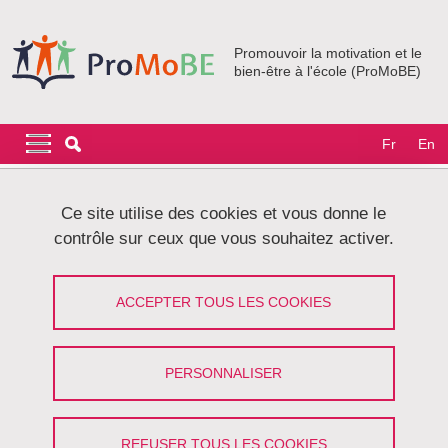
Aller au contenu principal
Gestion des cookies
Promouvoir la motivation et le
bien-être à l'école (ProMoBE)
Navigation principale
Navigation principale mobile
Fr
En
Fil d'Ariane
Accueil
Crédits
Ce site utilise des cookies et vous donne le
contrôle sur ceux que vous souhaitez activer.
Crédits
ACCEPTER TOUS LES COOKIES
Partager sur Facebook
Partager sur LinkedIn
Imprimer
Partager
Partager l'URL de cette page
PERSONNALISER
Conception du site
REFUSER TOUS LES COOKIES
Réalisation :
Université Grenoble Alpes - Direction du système