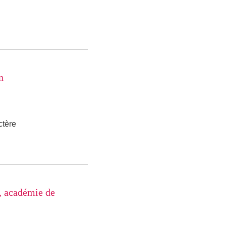
n
ctère
, académie de