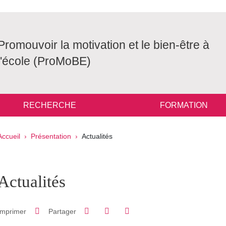
Promouvoir la motivation et le bien-être à
l'école (ProMoBE)
RECHERCHE
FORMATION
Fil d'Ariane
Accueil
Présentation
Actualités
pale Sidebar
Actualités
Partager sur Facebook
Partager sur LinkedIn
Imprimer
Partager
Partager l'URL de cette page