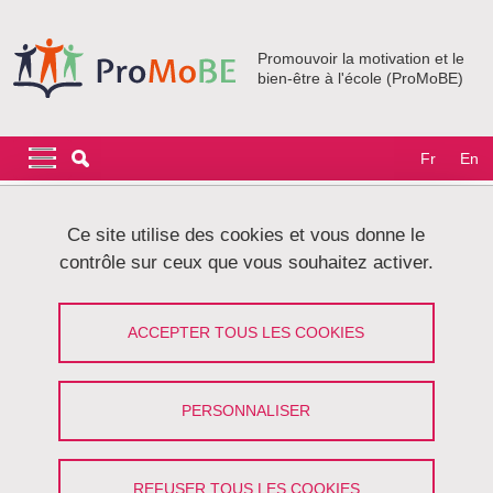
Aller au contenu principal
Gestion des cookies
Promouvoir la motivation et le
bien-être à l'école (ProMoBE)
Navigation principale
Navigation principale mobile
Fr
En
Fil d'Ariane
Accueil
Recherche
Ce site utilise des cookies et vous donne le
contrôle sur ceux que vous souhaitez activer.
Recherche
ACCEPTER TOUS LES COOKIES
Partager sur Facebook
Partager sur LinkedIn
Imprimer
Partager
Partager l'URL de cette page
PERSONNALISER
REFUSER TOUS LES COOKIES