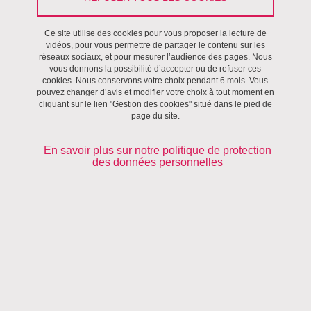
Ce site utilise des cookies pour vous proposer la lecture de
vidéos, pour vous permettre de partager le contenu sur les
réseaux sociaux, et pour mesurer l’audience des pages. Nous
vous donnons la possibilité d’accepter ou de refuser ces
cookies. Nous conservons votre choix pendant 6 mois. Vous
pouvez changer d’avis et modifier votre choix à tout moment en
cliquant sur le lien "Gestion des cookies" situé dans le pied de
Le volet recherche du projet ProMoBE vise à produire de la
page du site.
connaissance sur :
En savoir plus sur notre politique de protection
des données personnelles
l'efficacité des pratiques enseignantes sur la motivation et le
bien-être des élèves et des enseignants
l'efficacité des dispositifs de formation sur le développement
professionnel des enseignants